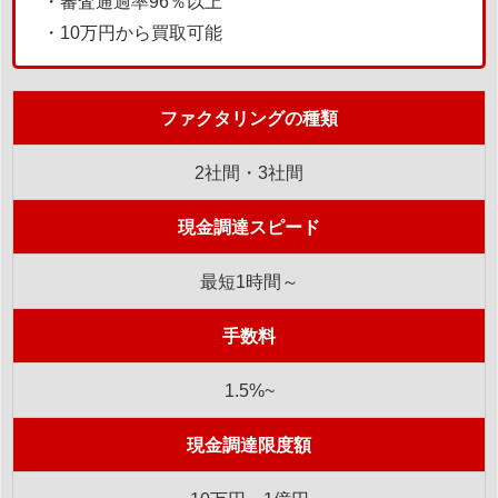
・審査通過率96％以上
・10万円から買取可能
ファクタリングの種類
2社間・3社間
現金調達スピード
最短1時間～
手数料
1.5%~
現金調達限度額