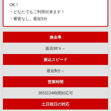
OK！
・どなたでもご利用出来ます！
・審査なし、最短5分
換金率
最高98％～
振込スピード
最短
5
分～
営業時間
365日24時間対応可
土日祝日の対応